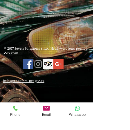
© 2017 Seven Solutions s.r.o. Hrdě vytvořeno pomocí
Wix.com
info@transfers-prague.cz
Phone
Email
Whatsapp